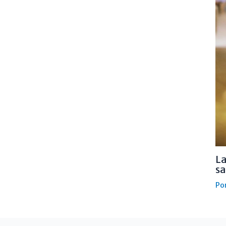
La
s
Po