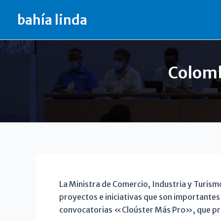
Ir
bahía linda
al
contenido
Colomb
La Ministra de Comercio, Industria y Turism
proyectos e iniciativas que son importantes p
convocatorias «Cloúster Más Pro», que pro