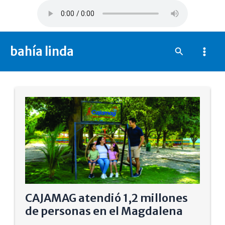
Ir
al
contenido
bahía linda
Buscar
Mai
Men
CAJAMAG atendió 1,2 millones
de personas en el Magdalena