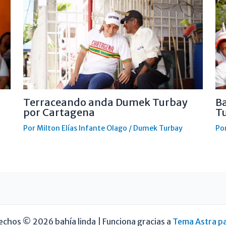
Terraceando anda Dumek Turbay
B
por Cartagena
T
Por
Milton Elías Infante Olago
/
Dumek Turbay
Po
echos © 2026 bahía linda | Funciona gracias a
Tema Astra p