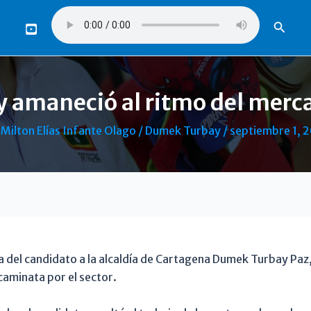
Busca
amaneció al ritmo del merc
r
Milton Elías Infante Olago
/
Dumek Turbay
/
septiembre 1, 
a del candidato a la alcaldía de Cartagena Dumek Turbay Paz,
caminata por el sector.