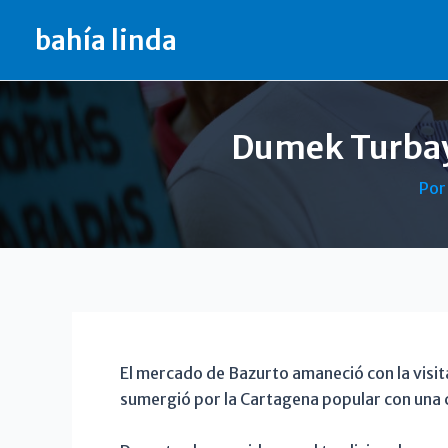
Ir
bahía linda
al
contenido
Dumek Turbay 
Po
El mercado de Bazurto amaneció con la visit
sumergió por la Cartagena popular con una 