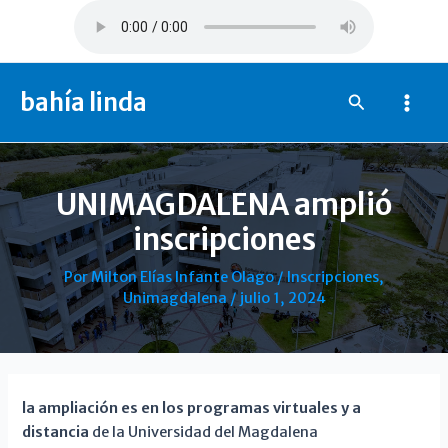
Ir
al
contenido
bahía linda
Buscar
Mai
Men
UNIMAGDALENA amplió
inscripciones
Por
Milton Elías Infante Olago
/
Inscripciones
,
Unimagdalena
/
julio 1, 2024
la ampliación es en los programas virtuales y a
distancia
de la Universidad del Magdalena