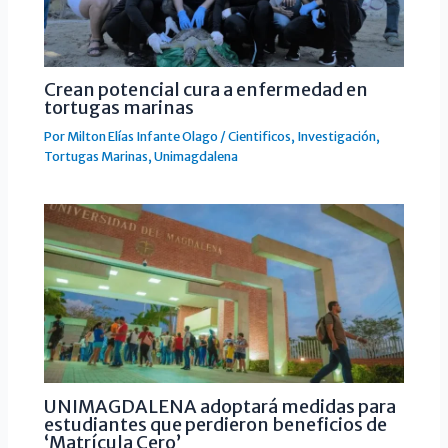
Crean potencial cura a enfermedad en
tortugas marinas
Por
Milton Elías Infante Olago
/
Cientificos
,
Investigación
,
Tortugas Marinas
,
Unimagdalena
UNIMAGDALENA adoptará medidas para
estudiantes que perdieron beneficios de
‘Matrícula Cero’