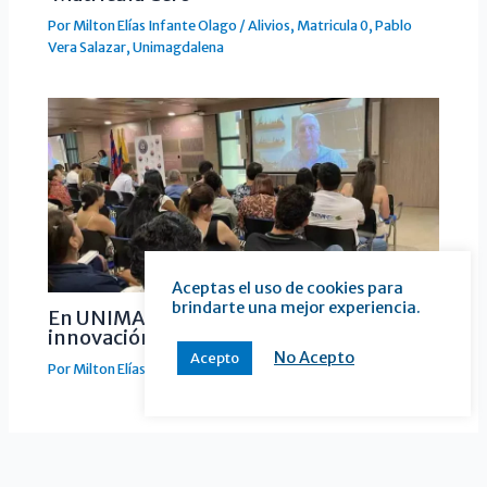
Por
Milton Elías Infante Olago
/
Alivios
,
Matricula 0
,
Pablo
Vera Salazar
,
Unimagdalena
Aceptas el uso de cookies para
brindarte una mejor experiencia.
En UNIMAGDALENA se habló de
innovación y estrategias
No Acepto
Acepto
Por
Milton Elías Infante Olago
/
Unimagdalena