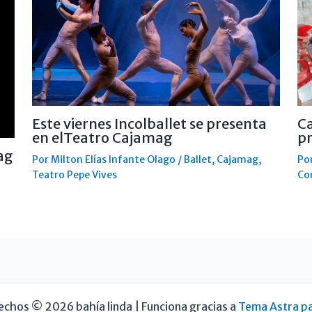
Este viernes Incolballet se presenta
Ca
en elTeatro Cajamag
pr
ag
Por
Milton Elías Infante Olago
/
Ballet
,
Cajamag
,
Po
Teatro Pepe Vives
Co
echos © 2026 bahía linda | Funciona gracias a
Tema Astra p