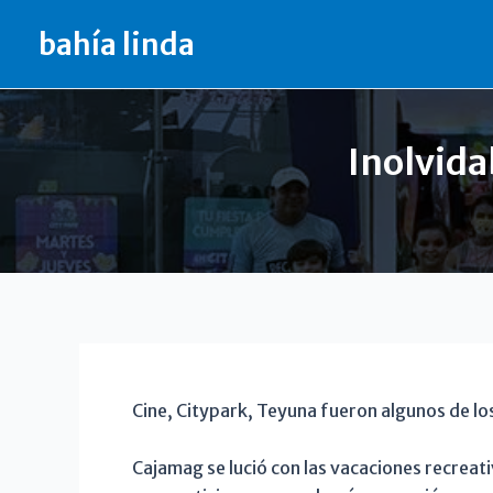
Ir
bahía linda
al
contenido
Inolvida
Cine, Citypark, Teyuna fueron algunos de lo
Cajamag se lució con las vacaciones recreat