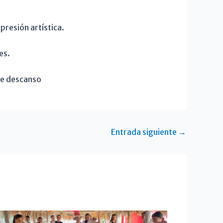
resión artística.
es.
de descanso
Entrada siguiente
→