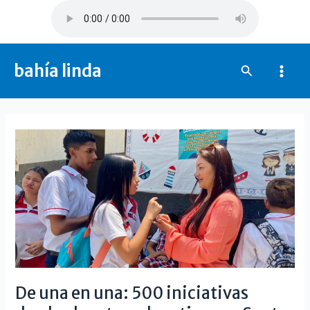
Ir
al
contenido
bahía linda
Buscar
Mai
Men
De una en una: 500 iniciativas