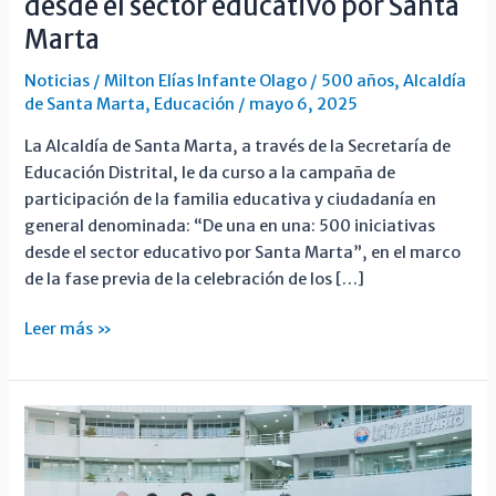
desde el sector educativo por Santa
Marta
Noticias
/
Milton Elías Infante Olago
/
500 años
,
Alcaldía
de Santa Marta
,
Educación
/
mayo 6, 2025
La Alcaldía de Santa Marta, a través de la Secretaría de
Educación Distrital, le da curso a la campaña de
participación de la familia educativa y ciudadanía en
general denominada: “De una en una: 500 iniciativas
desde el sector educativo por Santa Marta”, en el marco
de la fase previa de la celebración de los […]
De
Leer más »
una
en
una:
500
iniciativas
desde