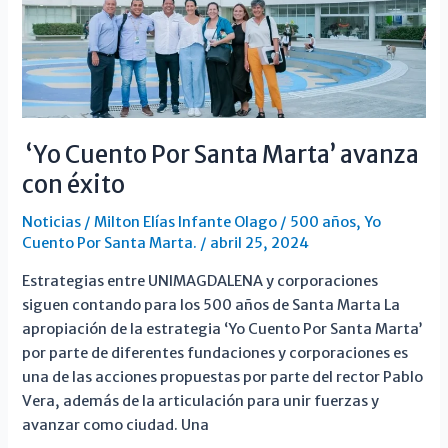
el
sector
educativo
por
Santa
Marta
‘Yo Cuento Por Santa Marta’ avanza
con éxito
Noticias
/
Milton Elías Infante Olago
/
500 años
,
Yo
Cuento Por Santa Marta.
/
abril 25, 2024
Estrategias entre UNIMAGDALENA y corporaciones
siguen contando para los 500 años de Santa Marta La
apropiación de la estrategia ‘Yo Cuento Por Santa Marta’
por parte de diferentes fundaciones y corporaciones es
una de las acciones propuestas por parte del rector Pablo
Vera, además de la articulación para unir fuerzas y
avanzar como ciudad. Una