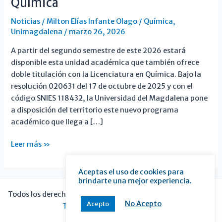
Química
Noticias
/
Milton Elías Infante Olago
/
Química
,
Unimagdalena
/
marzo 26, 2026
A partir del segundo semestre de este 2026 estará
disponible esta unidad académica que también ofrece
doble titulación con la Licenciatura en Química. Bajo la
resolución 020631 del 17 de octubre de 2025 y con el
código SNIES 118432, la Universidad del Magdalena pone
a disposición del territorio este nuevo programa
académico que llega a […]
En
Leer más »
Unimag
nuevo
Aceptas el uso de cookies para
Programa
brindarte una mejor experiencia.
de
Todos los derechos © 2026 bahía linda | Funciona gracias a
Química
No Acepto
Acepto
Tema Astra para WordPress