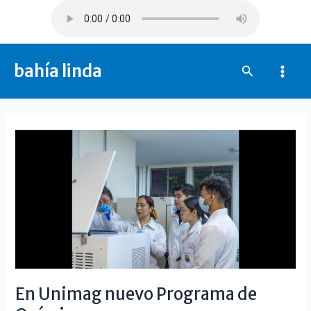
Ir
al
contenido
bahía linda
Buscar
Mai
Men
En Unimag nuevo Programa de